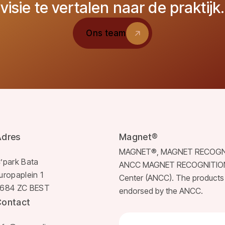
visie te vertalen naar de praktijk.
Ons team
Ons team
Adres
Magnet®
MAGNET®, MAGNET RECOGN
’park Bata
ANCC MAGNET RECOGNITION® a
uropaplein 1
Center (ANCC). The products 
684 ZC BEST
endorsed by the ANCC.
Contact