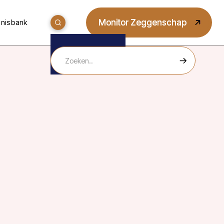
Monitor Zeggenschap
Monitor Zeggenschap
nisbank
ie