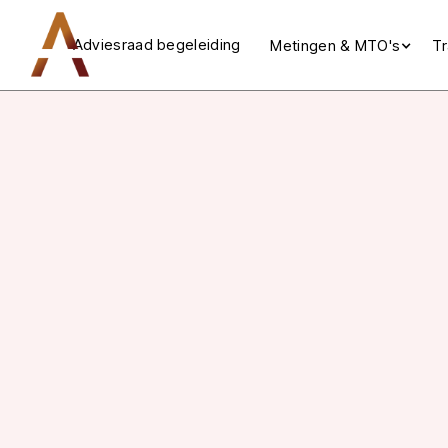
Adviesraad begeleiding
Metingen & MTO's
Tr
O