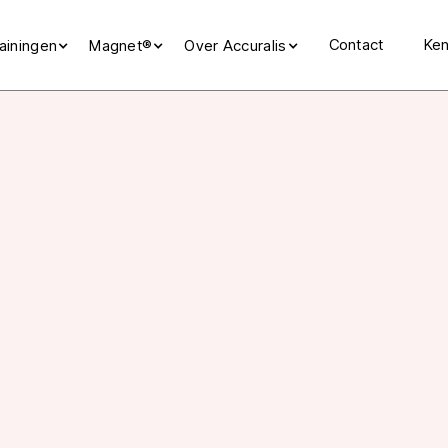
Contact
Ken
ainingen
Magnet®
Over Accuralis
nze missie & vis