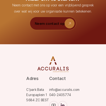
Neem contact met ons op voor een vrijblijvend gesprek
over wat wij voor uw organisatie kunnen betekenen.
Neem contact op
Neem contact op
Adres
Contact
C’park Bata
info@accuralis.com
Europaplein 1
040-2405774
5684 ZC BEST