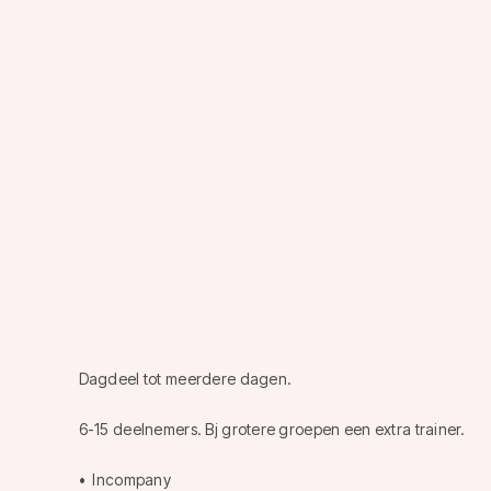
Vanuit deze inzichten werkt het teams toe naar concrete
verbeterpunten en een duidelijk stappenplan om direct
mee aan de slag te gaan.
"Als zorgprofessionals ruimte krijgen voor hun
vakmanschap, groeit de kwaliteit vanzelf. Accuralis helpt ons
dat inzichtelijk te maken."
- Vivantes
Neem contact op
Neem contact op
Dagdeel tot meerdere dagen.
6-15 deelnemers. Bj grotere groepen een extra trainer.
• Incompany