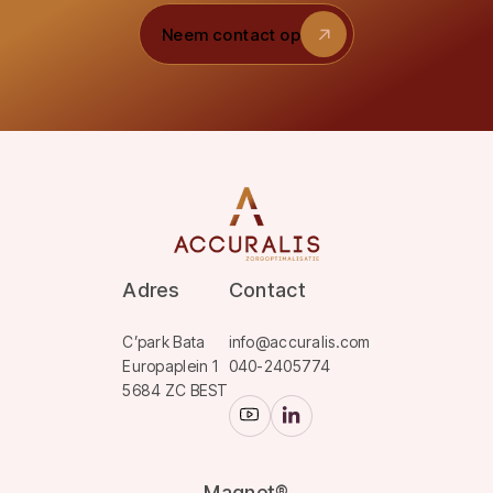
Neem contact op
Neem contact op
Adres
Contact
C’park Bata
info@accuralis.com
Europaplein 1
040-2405774
5684 ZC BEST
Magnet®